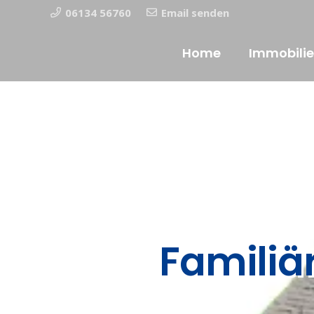
06134 56760
Email senden
Home
Immobili
Familiä